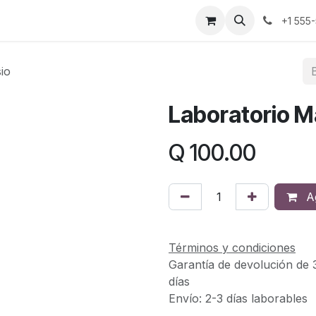
larios generales
Servicios Hospitalarios críticos
Terapia
+1 555
io
Laboratorio 
Q
100.00
Ag
Términos y condiciones
Garantía de devolución de 
días
Envío: 2-3 días laborables