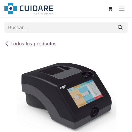
Ir al contenido
Todos los productos