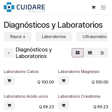
Ir al contenido
Diagnósticos y Laboratorios
Rayos x
Laboratorios
Ultrasonidos
Diagnósticos y
Laboratorios
Laboratorio Calcio
Laboratorio Magnesio
Q
100.00
Q
100.00
Laboratorio Acido urico
Laboratorio Creatinina
Q
69.23
Q
69.23